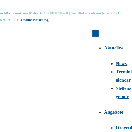
↓
uchthilfezentrum Mitte
0421 / 98 97 9 – 0 |
Suchthilfezentrum Nord
0421 /
Zum
8 97 9 – 70 |
Online-Beratung
Inhalt
Hauptnavigation
Aktuelles
News
Termin
alender
Stellen
gebote
Angebote
Drogen