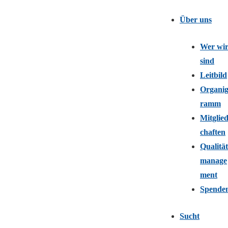
Über uns
Wer wi
sind
Leitbild
Organi
ramm
Mitglie
chaften
Qualität
manage
ment
Spende
Sucht