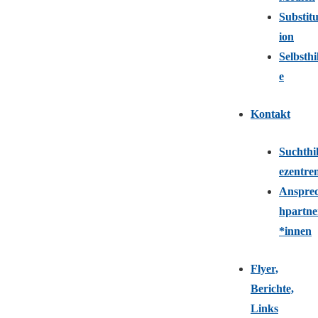
Substitu
ion
Selbsthi
e
Kontakt
Suchthil
ezentre
Anspre
hpartne
*innen
Flyer,
Berichte,
Links